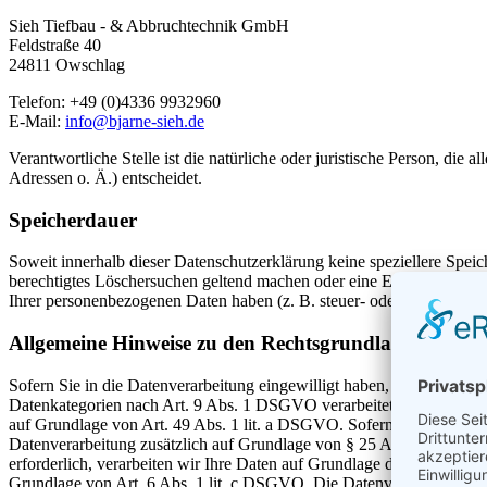
Sieh Tiefbau - & Abbruchtechnik GmbH
Feldstraße 40
24811 Owschlag
Telefon: +49 (0)4336 9932960
E-Mail:
info@bjarne-sieh.de
Verantwortliche Stelle ist die natürliche oder juristische Person, d
Adressen o. Ä.) entscheidet.
Speicherdauer
Soweit innerhalb dieser Datenschutzerklärung keine speziellere Spei
berechtigtes Löschersuchen geltend machen oder eine Einwilligung zu
Ihrer personenbezogenen Daten haben (z. B. steuer- oder handelsrecht
Allgemeine Hinweise zu den Rechtsgrundlagen der Da
Sofern Sie in die Datenverarbeitung eingewilligt haben, verarbeiten
Datenkategorien nach Art. 9 Abs. 1 DSGVO verarbeitet werden. Im Fa
auf Grundlage von Art. 49 Abs. 1 lit. a DSGVO. Sofern Sie in die Spe
Datenverarbeitung zusätzlich auf Grundlage von § 25 Abs. 1 TTDSG. 
erforderlich, verarbeiten wir Ihre Daten auf Grundlage des Art. 6 Abs
Grundlage von Art. 6 Abs. 1 lit. c DSGVO. Die Datenverarbeitung kann