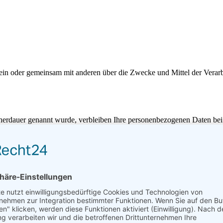
ie allein oder gemeinsam mit anderen über die Zwecke und Mittel der V
cherdauer genannt wurde, verbleiben Ihre personenbezogenen Daten bei 
r Datenverarbeitung widerrufen, werden Ihre Daten gelöscht, sofern wi
liche Aufbewahrungsfristen); im letztgenannten Fall erfolgt die Löschu
tenverarbeitung auf dieser Website
 wir Ihre personenbezogenen Daten auf Grundlage von Art. 6 Abs. 1 li
lle einer ausdrücklichen Einwilligung in die Übertragung personenbez
icherung von Cookies oder in den Zugriff auf Informationen in Ihr Endge
Die Einwilligung ist jederzeit widerrufbar. Sind Ihre Daten zur Vert
. 1 lit. b DSGVO. Des Weiteren verarbeiten wir Ihre Daten, sofern diese 
 ferner auf Grundlage unseres berechtigten Interesses nach Art. 6 Abs