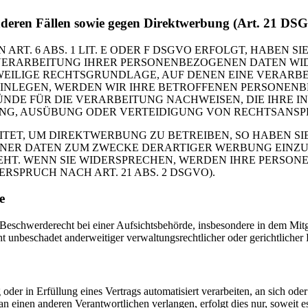
nderen Fällen sowie gegen Direktwerbung (Art. 21 DS
. 6 ABS. 1 LIT. E ODER F DSGVO ERFOLGT, HABEN SIE
VERARBEITUNG IHRER PERSONENBEZOGENEN DATEN WIDE
EWEILIGE RECHTSGRUNDLAGE, AUF DENEN EINE VERARBE
NLEGEN, WERDEN WIR IHRE BETROFFENEN PERSONENBE
DE FÜR DIE VERARBEITUNG NACHWEISEN, DIE IHRE IN
G, AUSÜBUNG ODER VERTEIDIGUNG VON RECHTSANSPRÜC
T, UM DIREKTWERBUNG ZU BETREIBEN, SO HABEN SIE
ER DATEN ZUM ZWECKE DERARTIGER WERBUNG EINZULEG
EHT. WENN SIE WIDERSPRECHEN, WERDEN IHRE PERSO
PRUCH NACH ART. 21 ABS. 2 DSGVO).
e
schwerderecht bei einer Aufsichtsbehörde, insbesondere in dem Mitgli
 unbeschadet anderweitiger verwaltungsrechtlicher oder gerichtlicher 
oder in Erfüllung eines Vertrags automatisiert verarbeiten, an sich od
n einen anderen Verantwortlichen verlangen, erfolgt dies nur, soweit e