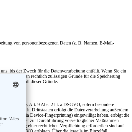
erarbeitung von personenbezogenen Daten (z. B. Namen, E-Mail-
uns, bis der Zweck für die Datenverarbeitung entfällt. Wenn Sie ein
r keine anderen rechtlich zulässigen Gründe für die Speicherung
ng nach Fortfall dieser Gründe.
t. a DSGVO bzw. Art. 9 Abs. 2 lit. a DSGVO, sofern besondere
ogener Daten in Drittstaaten erfolgt die Datenverarbeitung außerdem
rät (z. B. via Device-Fingerprinting) eingewilligt haben, erfolgt die
ragserfüllung oder zur Durchführung vorvertraglicher Maßnahmen
zur Erfüllung einer rechtlichen Verpflichtung erforderlich sind auf
. 1 lit. f DSGVO erfolgen. Über die jeweils im Einzelfall