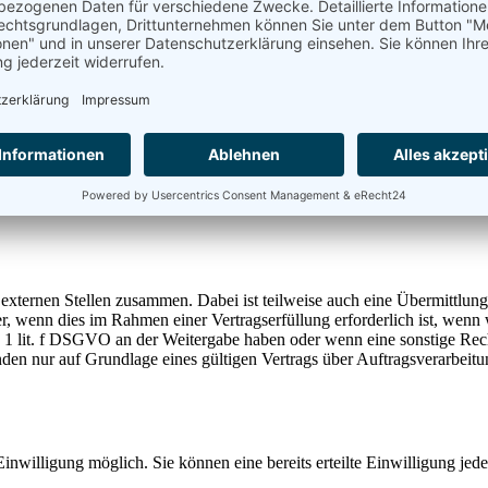
r Datenschutzerklärung informiert.
icht sichere Drittstaaten sowie die Weitergabe an US-U
enschutzrechtlich nicht sicheren Drittstaaten sowie US-Tools, deren
ezogene Daten in diese Staaten übertragen und dort verarbeitet werden. 
iert werden kann.
zlich ein mit der EU vergleichbares Datenschutzniveau aufweisen. Eine
rk“ (DPF) besitzt oder über geeignete zusätzliche Garantien verfügt. 
 externen Stellen zusammen. Dabei ist teilweise auch eine Übermittlung
 wenn dies im Rahmen einer Vertragserfüllung erforderlich ist, wenn wi
s. 1 lit. f DSGVO an der Weitergabe haben oder wenn eine sonstige Re
n nur auf Grundlage eines gültigen Vertrags über Auftragsverarbeitun
inwilligung möglich. Sie können eine bereits erteilte Einwilligung jed