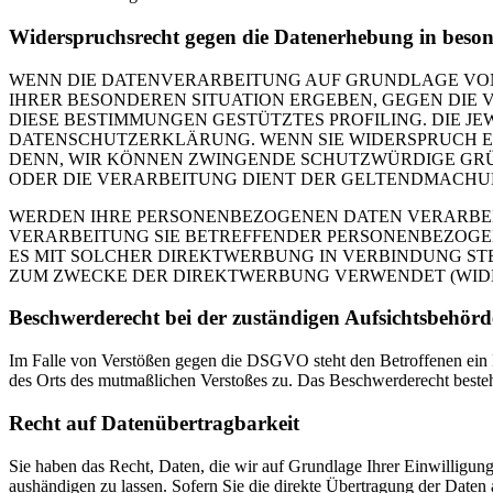
Widerspruchsrecht gegen die Datenerhebung in beso
WENN DIE DATENVERARBEITUNG AUF GRUNDLAGE VON ART
IHRER BESONDEREN SITUATION ERGEBEN, GEGEN DIE 
DIESE BESTIMMUNGEN GESTÜTZTES PROFILING. DIE J
DATENSCHUTZERKLÄRUNG. WENN SIE WIDERSPRUCH EI
DENN, WIR KÖNNEN ZWINGENDE SCHUTZWÜRDIGE GRÜN
ODER DIE VERARBEITUNG DIENT DER GELTENDMACHUN
WERDEN IHRE PERSONENBEZOGENEN DATEN VERARBEITE
VERARBEITUNG SIE BETREFFENDER PERSONENBEZOGEN
ES MIT SOLCHER DIREKTWERBUNG IN VERBINDUNG ST
ZUM ZWECKE DER DIREKTWERBUNG VERWENDET (WIDERS
Beschwerde­recht bei der zuständigen Aufsichts­behörd
Im Falle von Verstößen gegen die DSGVO steht den Betroffenen ein Be
des Orts des mutmaßlichen Verstoßes zu. Das Beschwerderecht besteht
Recht auf Daten­übertrag­barkeit
Sie haben das Recht, Daten, die wir auf Grundlage Ihrer Einwilligung 
aushändigen zu lassen. Sofern Sie die direkte Übertragung der Daten a