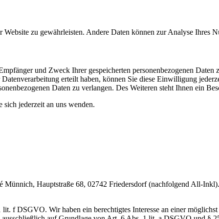
 der Website zu gewährleisten. Andere Daten können zur Analyse Ihres 
t, Empfänger und Zweck Ihrer gespeicherten personenbezogenen Daten z
Datenverarbeitung erteilt haben, können Sie diese Einwilligung jederz
sonenbezogenen Daten zu verlangen. Des Weiteren steht Ihnen ein Besc
sich jederzeit an uns wenden.
nnich, Hauptstraße 68, 02742 Friedersdorf (nachfolgend All-Inkl). 
lit. f DSGVO. Wir haben ein berechtigtes Interesse an einer möglichst 
ng ausschließlich auf Grundlage von Art. 6 Abs. 1 lit. a DSGVO und §