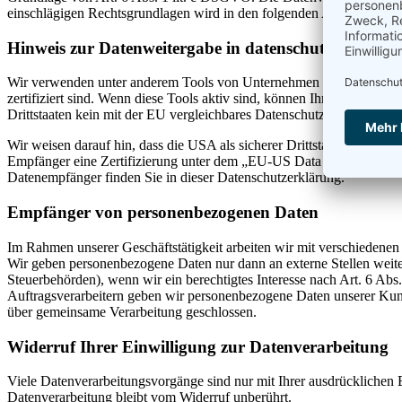
einschlägigen Rechtsgrundlagen wird in den folgenden Absätzen diese
Hinweis zur Datenweitergabe in datenschutzrechtlich n
Wir verwenden unter anderem Tools von Unternehmen mit Sitz in dat
zertifiziert sind. Wenn diese Tools aktiv sind, können Ihre personenb
Drittstaaten kein mit der EU vergleichbares Datenschutzniveau garant
Wir weisen darauf hin, dass die USA als sicherer Drittstaat grundsät
Empfänger eine Zertifizierung unter dem „EU-US Data Privacy Framewo
Datenempfänger finden Sie in dieser Datenschutzerklärung.
Empfänger von personenbezogenen Daten
Im Rahmen unserer Geschäftstätigkeit arbeiten wir mit verschiedenen
Wir geben personenbezogene Daten nur dann an externe Stellen weiter,
Steuerbehörden), wenn wir ein berechtigtes Interesse nach Art. 6 Ab
Auftragsverarbeitern geben wir personenbezogene Daten unserer Kunde
über gemeinsame Verarbeitung geschlossen.
Widerruf Ihrer Einwilligung zur Datenverarbeitung
Viele Datenverarbeitungsvorgänge sind nur mit Ihrer ausdrücklichen E
Datenverarbeitung bleibt vom Widerruf unberührt.