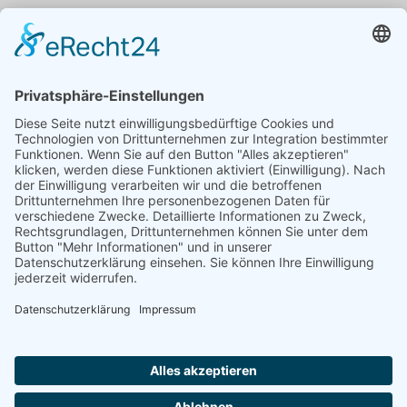
Sieh Tiefbau - & Abbruchtechnik GmbH
Feldstraße 40
24811 Owschlag
Telefon: +49 (0)4336 9932960
E-Mail: info@bjarne-sieh.de