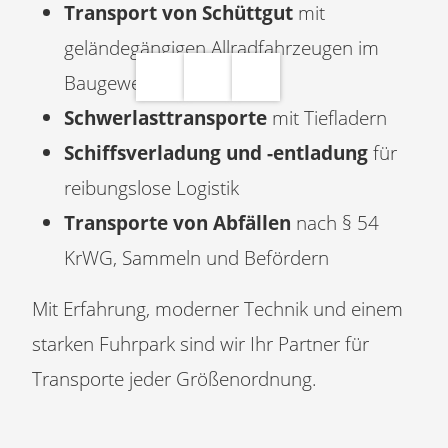
Transport von Schüttgut
mit
geländegängigen Allradfahrzeugen im
Telefon
E-
Instagram
Baugewerbe
Mail
Schwerlasttransporte
mit Tiefladern
Schiffsverladung und -entladung
für
reibungslose Logistik
Transporte von Abfällen
nach § 54
KrWG, Sammeln und Befördern
Mit Erfahrung, moderner Technik und einem
starken Fuhrpark sind wir Ihr Partner für
Transporte jeder Größenordnung.